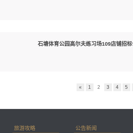
石塘体育公园高尔夫练习场109店铺招标
«
1
2
3
4
5
旅游攻略
公告新闻