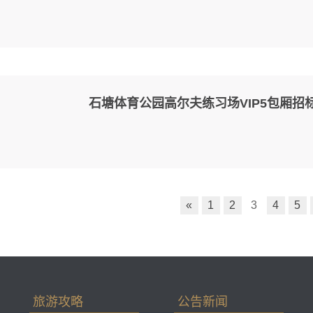
石塘体育公园高尔夫练习场VIP5包厢招
«
1
2
3
4
5
旅游攻略
公告新闻