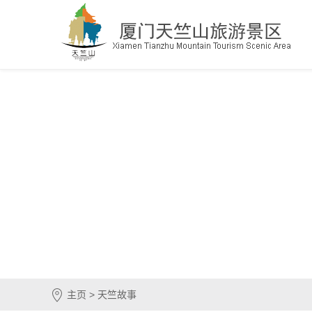
主页 > 天竺故事