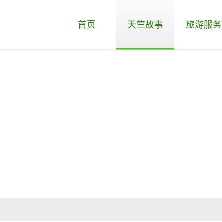
首页
天竺故事
旅游服务